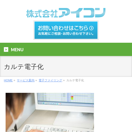
MENU
カルテ電子化
HOME
»
サービス案内
»
電子ファイリング
»
カルテ電子化