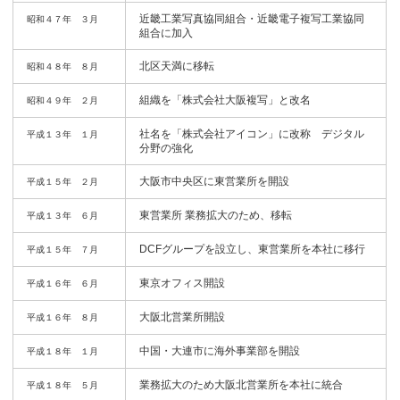
近畿工業写真協同組合・近畿電子複写工業協同
昭和４７年 ３月
組合に加入
北区天満に移転
昭和４８年 ８月
組織を「株式会社大阪複写」と改名
昭和４９年 ２月
社名を「株式会社アイコン」に改称 デジタル
平成１３年 １月
分野の強化
大阪市中央区に東営業所を開設
平成１５年 ２月
東営業所 業務拡大のため、移転
平成１３年 ６月
DCFグループを設立し、東営業所を本社に移行
平成１５年 ７月
東京オフィス開設
平成１６年 ６月
大阪北営業所開設
平成１６年 ８月
中国・大連市に海外事業部を開設
平成１８年 １月
業務拡大のため大阪北営業所を本社に統合
平成１８年 ５月