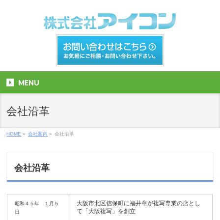
MENU
会社沿革
HOME
»
会社案内
»
会社沿革
会社沿革
大阪市北区信保町に福井章が複写専業の店とし
昭和４５年 １月５
て「大阪複写」を創立
日